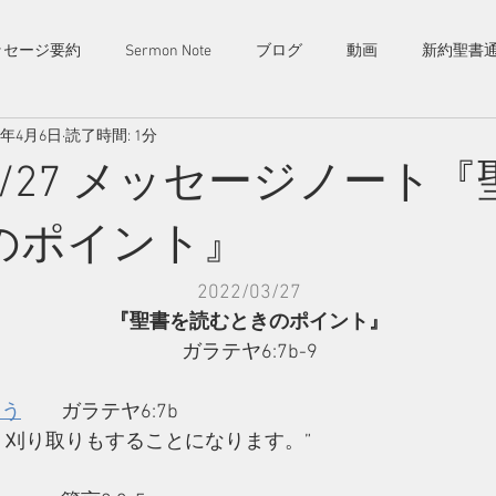
茨城県西
ームペー
ッセージ要約
Sermon Note
ブログ
動画
新約聖書
毎週日曜
幸町キリスト教会​
真岡、つ
​様々な
歓迎です
Saiwaicho Christ Church
2年4月6日
読了時間: 1分
/03/27 メッセージノート
内
お知らせ
コンタクト
のポイント』
2022/03/27
『聖書を読むときのポイント』
ガラテヤ6:7b-9
もう
　ガラテヤ6:7b
、刈り取りもすることになります。”