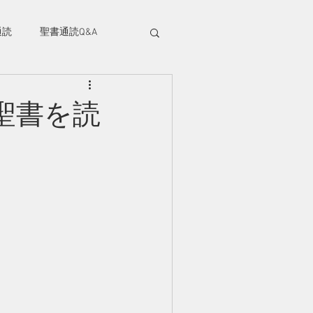
部、筑西市にある幸町キリスト教会のホ
ジです。
通読
聖書通読Q&A
には筑西市内だけでなく、結城、桜川、
くばや小山方面から
年代の方が集まっています。どなたでも大
『聖書を読
つくばライフチャーチ