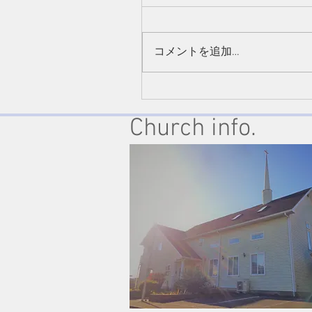
コメントを追加…
2022/11/13『よく生きよ
するとき、戦いがある』Ⅱ
Church info.
リント11:21-33