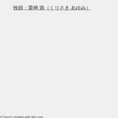
牧師：栗﨑 路（くりさき あゆみ）
t Church created with
Wix.com