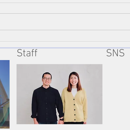
うと
2022/11/06『もっと輝ける』
2
コ
Ⅱコリント3:12-18
Ⅰ
Staff
SNS