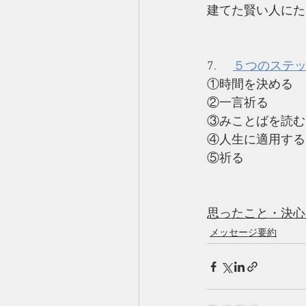
建てた賢い人にた
7.      
５つのステ
①時間を決める　
②一言祈る 
③みことばを読む   
④人生に適用する
⑤祈る　　　　　
思ったこと・決心
メッセージ要約