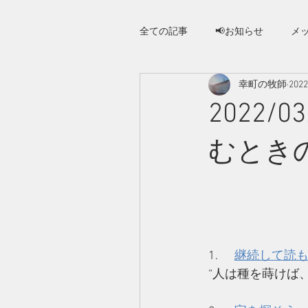
全ての記事
📢お知らせ
メ
幸町の牧師
202
さいわい人への手紙
2022
ホーム
教会案
むとき
1.      
継続して読
“人は種を蒔けば