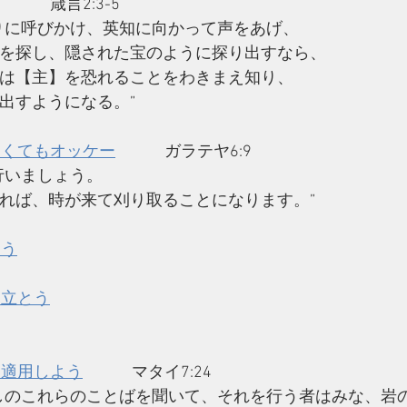
箴言2:3-5 
りに呼びかけ、英知に向かって声をあげ、
を探し、隠された宝のように探り出すなら、
は【主】を恐れることをわきまえ知り、
出すようになる。”
なくてもオッケー
ガラテヤ6:9 
行いましょう。
れば、時が来て刈り取ることになります。”
もう
に立とう
に適用しよう
マタイ7:24 
しのこれらのことばを聞いて、それを行う者はみな、岩