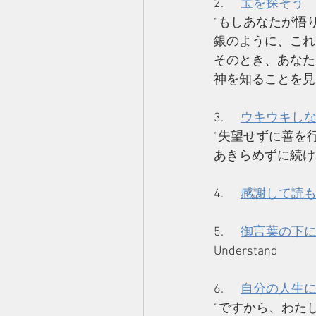
2.      
宝を探そう
“もしあなたが悟
銀のように、これ
そのとき、あなた
神を知ることを見
3.      
ウキウキし
“失望せずに善を
あきらめずに続け
4.      
感謝して読
5.      
御言葉の下
Understand　 
6.      
自分の人生
“ですから、わた