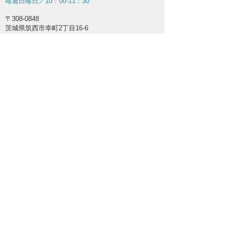
毎週日曜日／10：
0
0-11：30
〒308-0848
茨城県筑西市幸町2丁目16-6
Tel: 090-5640-6357
Staff
牧師：栗﨑 路（くりさき あゆみ）
SNS
© 2020 by Saiwaicho Christ Church created
with
Wix.com