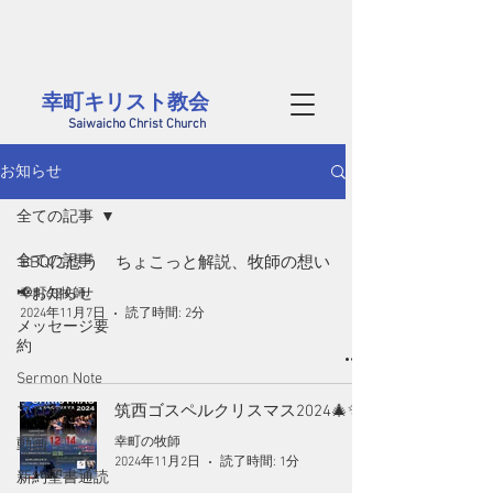
茨城県西部、筑西市にある幸町キリスト教会のホームページです。
毎週日曜には筑西市内だけでなく、結城、桜川、真岡、つくばや小山方面から
​様々な年代の方が集まっています。どなたでも大歓迎です
幸町キリスト教会​
Saiwaicho Christ Church
お知らせ
全ての記事
全ての記事
BBQに想う ちょこっと解説、牧師の想い
📢お知らせ
幸町の牧師
2024年11月7日
読了時間: 2分
メッセージ要
約
Sermon Note
筑西ゴスペルクリスマス2024🎄✨
ブログ
幸町の牧師
動画
2024年11月2日
読了時間: 1分
新約聖書通読