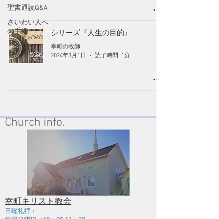
聖書通読Q&A
さいわい人へ
の手紙
シリーズ『人生の目的』
幸町の牧師
2024年3月1日
読了時間: 1分
Church info.
幸町キリスト教会
日曜礼拝：