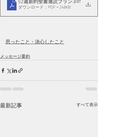
.pdf
52週新約聖書通読プラン
ダウンロード：PDF • 248KB
思ったこと・決心したこと
メッセージ要約
すべて表示
最新記事