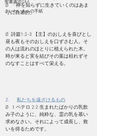
聖書通読Q&A
Ø  「神を知らずに生きていくのはあま
さいわい人への手紙
りに自虐的」
Ø  詩篇1:2-3 【主】のおしえを喜びとし
昼も夜もそのおしえを口ずさむ人。そ
の人は流れのほとりに植えられた木。
時が来ると実を結びその葉は枯れずそ
のなすことはすべて栄える。
2.      
私たちを遠ざけるもの
Ø  Ⅰペテロ 2:2 生まれたばかりの乳飲
み子のように、純粋な、霊の乳を慕い
求めなさい。それによって成長し、救
いを得るためです。