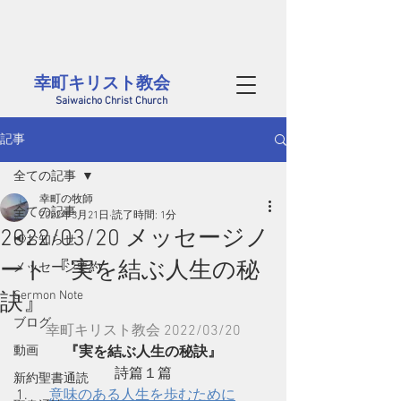
茨城県西部、筑西市にある幸町キリスト教会のホームページです。
毎週日曜には筑西市内だけでなく、結城、桜川、真岡、つくばや小山方面から
​様々な年代の方が集まっています。どなたでも大歓迎です
幸町キリスト教会​
Saiwaicho Christ Church
記事
全ての記事
幸町の牧師
全ての記事
2022年3月21日
読了時間: 1分
2022/03/20 メッセージノ
📢お知らせ
ート『実を結ぶ人生の秘
メッセージ要約
Sermon Note
訣』
ブログ
幸町キリスト教会 2022/03/20
動画
『実を結ぶ人生の秘訣』
詩篇１篇
新約聖書通読
1.      
意味のある人生を歩むために