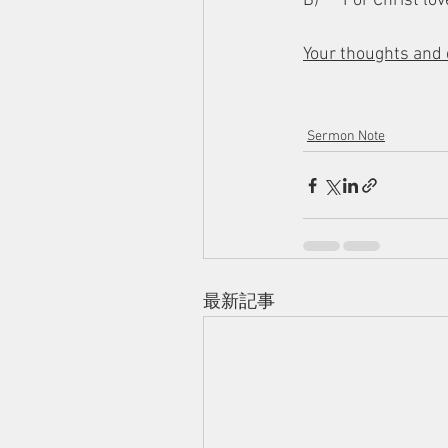
B)      For Christ lo
Your thoughts and 
Sermon Note
最新記事