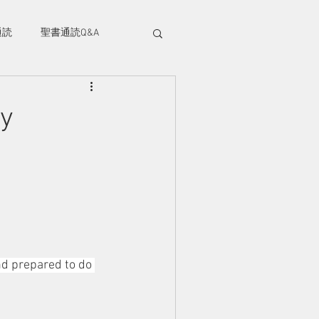
部、筑西市にある幸町キリスト教会のホ
ジです。
通読
聖書通読Q&A
には筑西市内だけでなく、結城、桜川、
くばや小山方面から
年代の方が集まっています。どなたでも大
ay
つくばライフチャーチ
nd prepared to do 