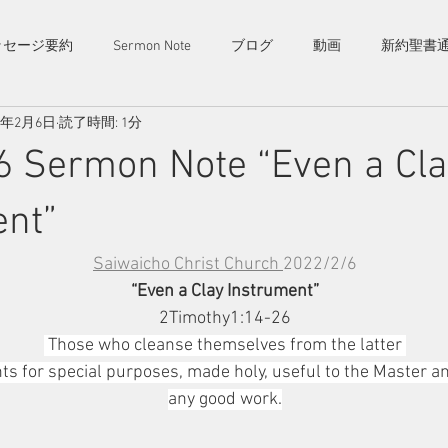
茨城県西
ームペー
ッセージ要約
Sermon Note
ブログ
動画
新約聖書
毎週日曜
幸町キリスト教会​
真岡、つ
​様々な
歓迎です
Saiwaicho Christ Church
2年2月6日
読了時間: 1分
6 Sermon Note “Even a Cl
内
お知らせ
コンタクト
ent”
Saiwaicho Christ Church 
2022/2/6
“Even a Clay Instrument”
2Timothy1:14-26
Those who cleanse themselves from the latter 
ts for special purposes, made holy, useful to the Master a
any good work.