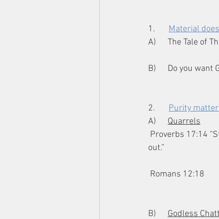
1.       
Material does
A)      The Tale of T
B)      Do you want 
2.       
Purity matter
A)      
Quarrels
 Proverbs 17:14 “Starting a quarrel is like opening a floodgate, so stop before a dispute breaks 
out.”
 Romans 12:18
B)      
Godless Chat