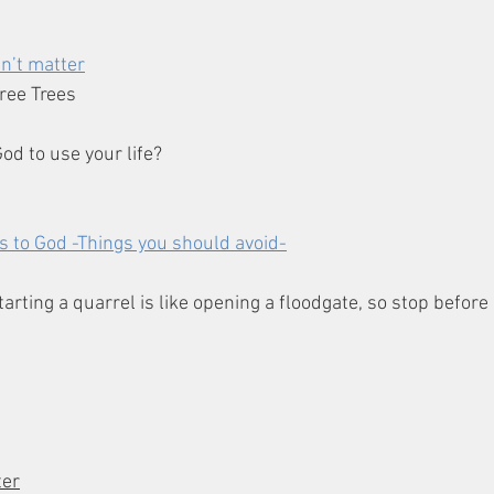
n’t matter
hree Trees
God to use your life?
s to God -Things you should avoid-
ter