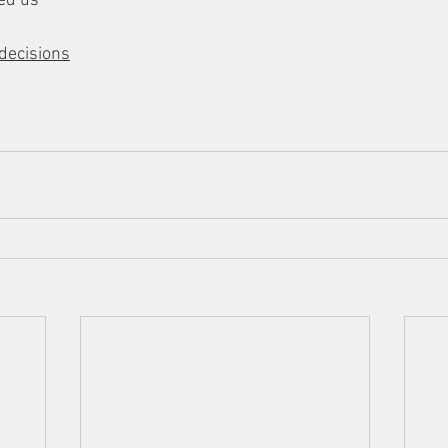
ved us
decisions