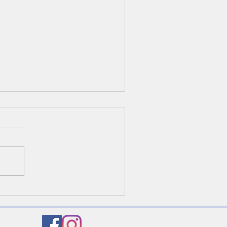
22/07/24 “Abundant life"
hn 10:10-16