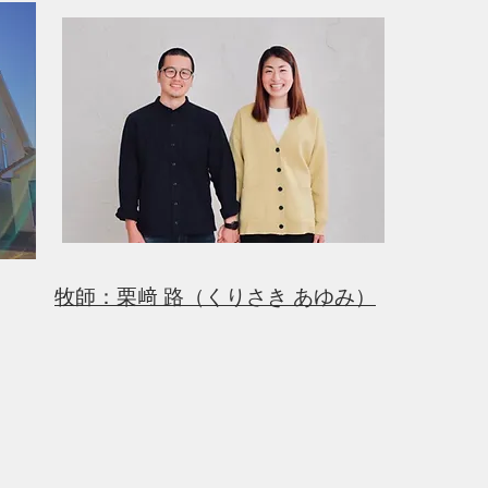
牧師：栗﨑 路（くりさき あゆみ）