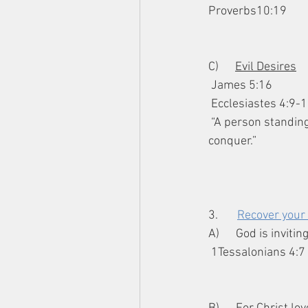
Proverbs10:19
C)      
Evil Desires
 James 5:16
 Ecclesiastes 4:9-
 “A person standing alone can be attacked and defeated, but two can stand back-to-back and 
conquer.”
3.       
Recover your 
A)      God is inviti
 1Tessalonians 4:7