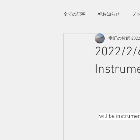
全ての記事
📢お知らせ
メ
幸町の牧師
202
さいわい人への手紙
2022/2/
ホーム
教会案
Instrum
will be instrumen