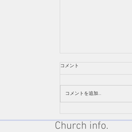
コメント
コメントを追加…
8/21/2022 “The happiness o
those who respect God"Acts
Church info.
10:1-20