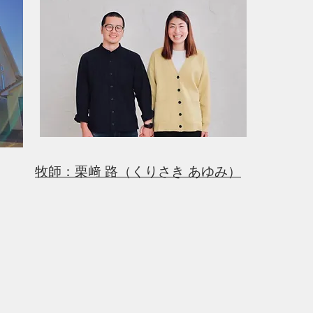
牧師：栗﨑 路（くりさき あゆみ）