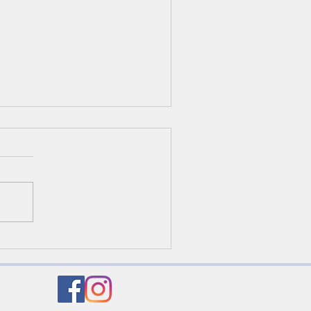
22/07/24 “Abundant life"
hn 10:10-16