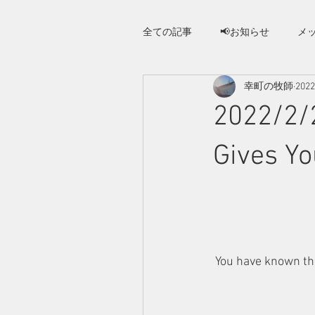
全ての記事
📢お知らせ
メ
幸町の牧師
202
さいわい人への手紙
2022/2/
ホーム
教会案
Gives Yo
You have known the