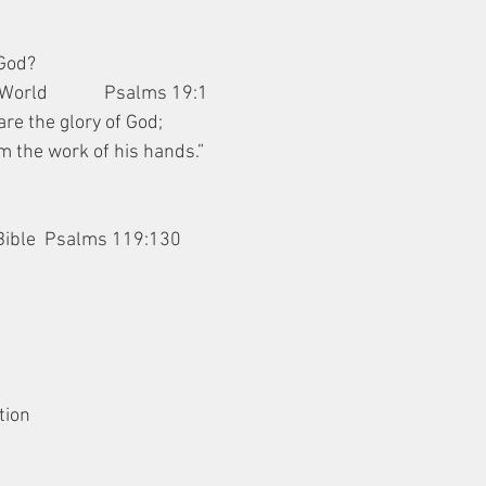
God?
orld             Psalms 19:1
are the glory of God;
laim the work of his hands.”
 Bible  Psalms 119:130
ation