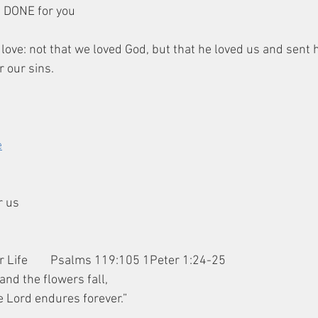
s DONE for you
r our sins.
e
r us
or Life        Psalms 119:105 1Peter 1:24-25
and the flowers fall,
he Lord endures forever.”