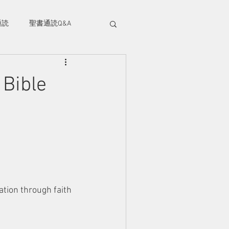
部、筑西市にある幸町キリスト教会のホ
ジです。
通読
聖書通読Q&A
には筑西市内だけでなく、結城、桜川、
くばや小山方面から
年代の方が集まっています。どなたでも大
Bible
つくばライフチャーチ
tion through faith 