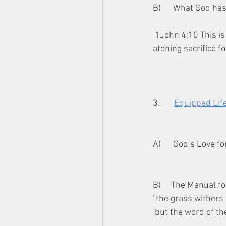
B)      What God ha
 1John 4:10 This is love: not that we loved God, but that he loved us and sent his Son as an 
atoning sacrifice fo
3.       
Equipped Lif
A)      God’s Love fo
B)     The Manual f
“the grass withers 
 but the word of t