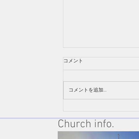
コメント
コメントを追加…
8/21/2022 “The happiness o
those who respect God"Acts
Church info.
10:1-20