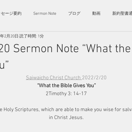
茨城県西
ームペー
ッセージ要約
Sermon Note
ブログ
動画
新約聖書
毎週日曜
幸町キリスト教会​
真岡、つ
​様々な
歓迎です
Saiwaicho Christ Church
2年2月20日
読了時間: 1分
20 Sermon Note “What the 
内
お知らせ
コンタクト
u”
Saiwaicho Christ Church 
2022/2/20
“What the Bible Gives You”
2Timothy 3: 14-17
 Holy Scriptures, which are able to make you wise for salva
in Christ Jesus.