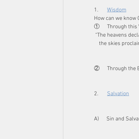
1.       
Wisdom
How can we know 
①      Through this W
 “The heavens decl
    the skies proc
②      Through the
2.       
Salvation
A)      Sin and Salv