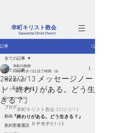
茨城県西部、筑西市にある幸町キリスト教会のホームページです。
毎週日曜には筑西市内だけでなく、結城、桜川、真岡、つくばや小山方面から
​様々な年代の方が集まっています。どなたでも大歓迎です
幸町キリスト教会​
Saiwaicho Christ Church
記事
全ての記事
幸町の牧師
全ての記事
2022年2月13日
読了時間: 1分
2022/2/13 メッセージノー
📢お知らせ
ト『終わりがある。どう生
メッセージ要約
Sermon Note
きる？』
ブログ
幸町キリスト教会 2022/2/13
動画
『終わりがある。どう生きる？』
Ⅱテモテ3:1-13
新約聖書通読