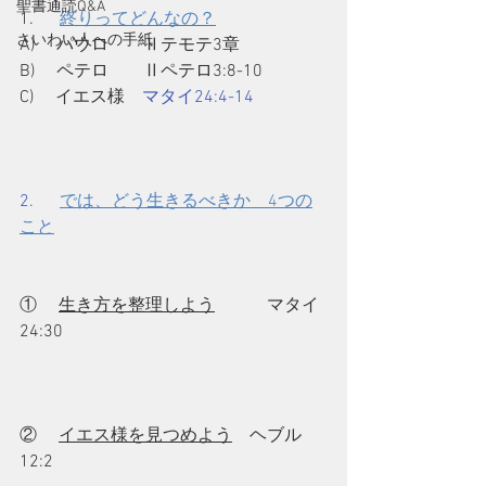
聖書通読Q&A
1.      
終りってどんなの？
さいわい人への手紙
A)     パウロ　　Ⅱテモテ3章
B)     ペテロ　　Ⅱペテロ3:8-10
C)     イエス様　
マタイ24:4-14
2.      
では、どう生きるべきか　4つの
こと
①     
生き方を整理しよう
　　　マタイ
24:30
②     
イエス様を見つめよう
　ヘブル 
12:2 