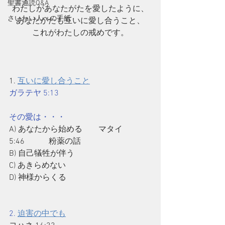
聖書通読Q&A
わたしがあなたがたを愛したように、
さいわい人への手紙
あなたがたも互いに愛し合うこと、
これがわたしの戒めです。
1. 
互いに愛し合うこと
ガラテヤ 5:13
その愛は・・・
A) あなたから始める　　マタイ
5:46　　　粉薬の話
B) 自己犠牲が伴う
C) あきらめない
D) 神様からくる
2. 
迫害の中でも