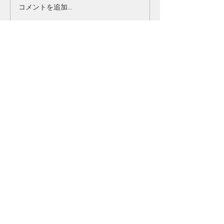
シリーズ『人生の目的』
コメントを追加…
小学生英語イー
2024
Church info.
幸町キリスト教会
日曜礼拝：
毎週日曜日／10：
0
0-11：30
〒308-0848
茨城県筑西市幸町2丁目16-6
Tel: 090-5640-6357
Staff