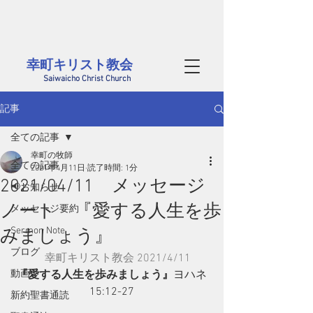
茨城県西部、筑西市にある幸町キリスト教会のホームページです。
毎週日曜には筑西市内だけでなく、結城、桜川、真岡、つくばや小山方面から
​様々な年代の方が集まっています。どなたでも大歓迎です
幸町キリスト教会​
Saiwaicho Christ Church
記事
全ての記事
幸町の牧師
全ての記事
2021年4月11日
読了時間: 1分
2021/04/11 メッセージ
📢お知らせ
ノート 『愛する人生を歩
メッセージ要約
Sermon Note
みましょう』
ブログ
幸町キリスト教会 2021/4/11
動画
『愛する人生を歩みましょう』
ヨハネ
15:12-27
新約聖書通読