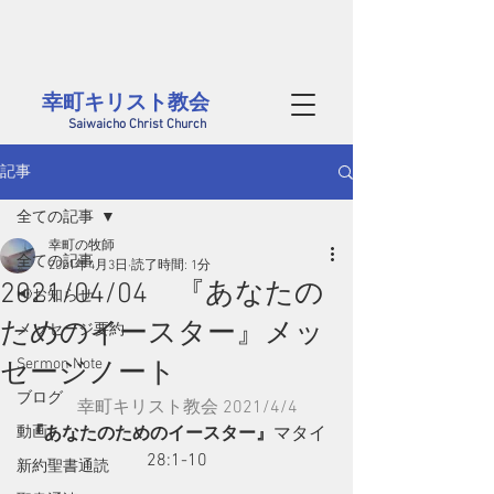
茨城県西部、筑西市にある幸町キリスト教会のホームページです。
毎週日曜には筑西市内だけでなく、結城、桜川、真岡、つくばや小山方面から
​様々な年代の方が集まっています。どなたでも大歓迎です
幸町キリスト教会​
Saiwaicho Christ Church
記事
全ての記事
幸町の牧師
全ての記事
2021年4月3日
読了時間: 1分
2021/04/04 『あなたの
📢お知らせ
ためのイースター』メッ
メッセージ要約
Sermon Note
セージノート
ブログ
幸町キリスト教会 2021/4/4
動画
『あなたのためのイースター』
マタイ
28:1-10
新約聖書通読