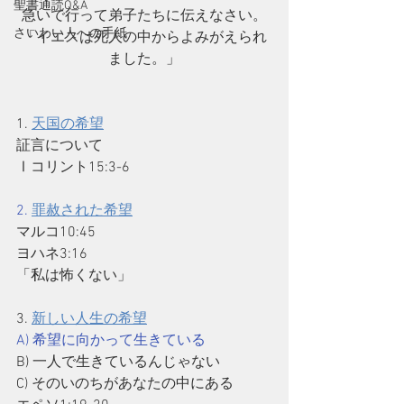
聖書通読Q&A
急いで行って弟子たちに伝えなさい。
さいわい人への手紙
「イエスは死人の中からよみがえられ
ました。」
1. 
天国の希望
証言について
Ⅰコリント15:3-6
2. 
罪赦された希望
マルコ10:45
ヨハネ3:16
「私は怖くない」
3. 
新しい人生の希望
A) 希望に向かって生きている
B) 一人で生きているんじゃない
C) そのいのちがあなたの中にある