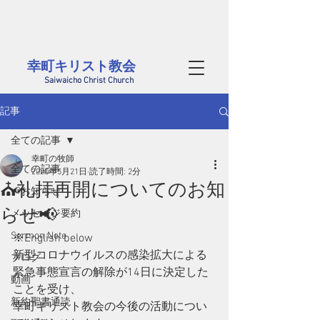
茨城県西部、筑西市にある幸町キリスト教会のホームページです。
毎週日曜には筑西市内だけでなく、結城、桜川、真岡、つくばや小山方面から
​様々な年代の方が集まっています。どなたでも大歓迎です
幸町キリスト教会​
Saiwaicho Christ Church
記事
全ての記事
幸町の牧師
全ての記事
2020年5月21日
読了時間: 2分
⛪礼拝再開についてのお知
📢お知らせ
らせ📢
メッセージ要約
Sermon Note
※English below
新型コロナウイルスの感染拡大による
ブログ
緊急事態宣言の解除が14日に決定した
動画
ことを受け、
新約聖書通読
幸町キリスト教会の今後の活動につい