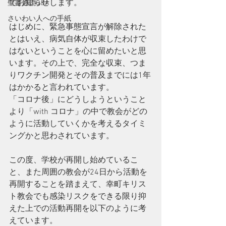
てお知らせします。
聖書通読Q&A
さいわい人への手紙
はじめに、緊急事態宣言が解除された
とはいえ、病気自体が収束したわけで
はないということを心に留めたいと思
います。その上で、完全な収束、つま
りワクチン開発とその普及までには1年
はかかると言われています。
「コロナ後」にどうしようということ
より「with コロナ」の中で教会がどの
ように活動していくかを考えるタイミ
ングかと思わされています。
この度、学校が再開し始めているこ
と、また周囲の教会が24日から活動を
再開することを踏まえて、幸町キリス
ト教会でも感染リスクをできる限り抑
えた上での活動再開を以下のように考
えています。